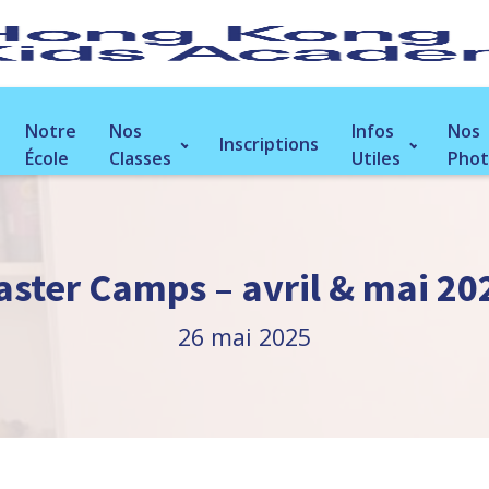
Notre
Nos
Infos
Nos
Inscriptions
École
Classes
Utiles
Phot
aster Camps – avril & mai 20
26 mai 2025